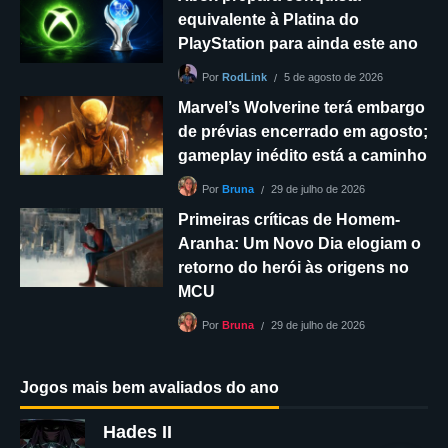
equivalente à Platina do
PlayStation para ainda este ano
5 de agosto de 2026
Por
RodLink
Marvel’s Wolverine terá embargo
de prévias encerrado em agosto;
gameplay inédito está a caminho
29 de julho de 2026
Por
Bruna
Primeiras críticas de Homem-
Aranha: Um Novo Dia elogiam o
retorno do herói às origens no
MCU
29 de julho de 2026
Por
Bruna
Jogos mais bem avaliados do ano
Hades II