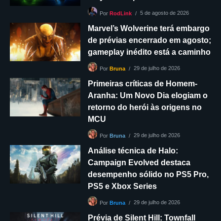
5 de agosto de 2026
Por
RodLink
Marvel’s Wolverine terá embargo
de prévias encerrado em agosto;
gameplay inédito está a caminho
29 de julho de 2026
Por
Bruna
Primeiras críticas de Homem-
Aranha: Um Novo Dia elogiam o
retorno do herói às origens no
MCU
29 de julho de 2026
Por
Bruna
Análise técnica de Halo:
Campaign Evolved destaca
desempenho sólido no PS5 Pro,
PS5 e Xbox Series
29 de julho de 2026
Por
Bruna
Prévia de Silent Hill: Townfall