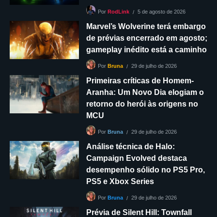
5 de agosto de 2026
Por
RodLink
Marvel’s Wolverine terá embargo
de prévias encerrado em agosto;
gameplay inédito está a caminho
29 de julho de 2026
Por
Bruna
Primeiras críticas de Homem-
Aranha: Um Novo Dia elogiam o
retorno do herói às origens no
MCU
29 de julho de 2026
Por
Bruna
Análise técnica de Halo:
Campaign Evolved destaca
desempenho sólido no PS5 Pro,
PS5 e Xbox Series
29 de julho de 2026
Por
Bruna
Prévia de Silent Hill: Townfall