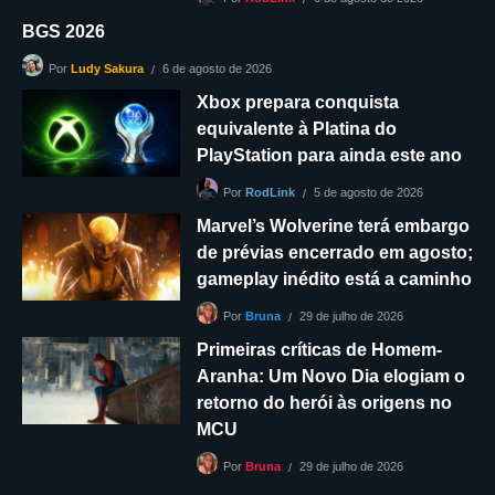
BGS 2026
6 de agosto de 2026
Por
Ludy Sakura
Xbox prepara conquista
equivalente à Platina do
PlayStation para ainda este ano
5 de agosto de 2026
Por
RodLink
Marvel’s Wolverine terá embargo
de prévias encerrado em agosto;
gameplay inédito está a caminho
29 de julho de 2026
Por
Bruna
Primeiras críticas de Homem-
Aranha: Um Novo Dia elogiam o
retorno do herói às origens no
MCU
29 de julho de 2026
Por
Bruna