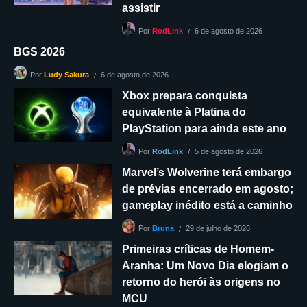
assistir
6 de agosto de 2026
Por
RodLink
BGS 2026
6 de agosto de 2026
Por
Ludy Sakura
Xbox prepara conquista
equivalente à Platina do
PlayStation para ainda este ano
5 de agosto de 2026
Por
RodLink
Marvel’s Wolverine terá embargo
de prévias encerrado em agosto;
gameplay inédito está a caminho
29 de julho de 2026
Por
Bruna
Primeiras críticas de Homem-
Aranha: Um Novo Dia elogiam o
retorno do herói às origens no
MCU