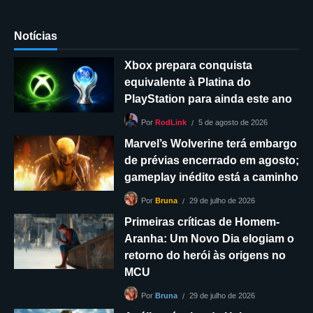
Notícias
Xbox prepara conquista
equivalente à Platina do
PlayStation para ainda este ano
5 de agosto de 2026
Por
RodLink
Marvel’s Wolverine terá embargo
de prévias encerrado em agosto;
gameplay inédito está a caminho
29 de julho de 2026
Por
Bruna
Primeiras críticas de Homem-
Aranha: Um Novo Dia elogiam o
retorno do herói às origens no
MCU
29 de julho de 2026
Por
Bruna