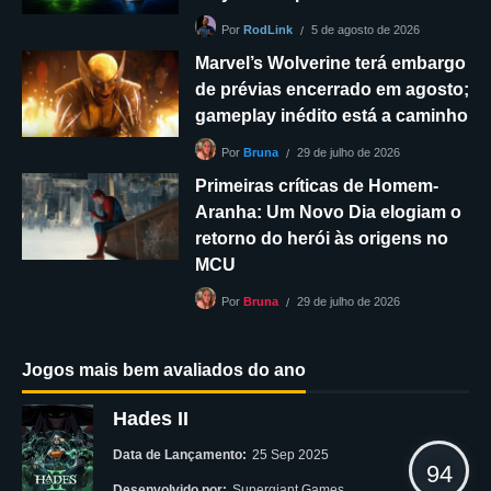
5 de agosto de 2026
Por
RodLink
Marvel’s Wolverine terá embargo
de prévias encerrado em agosto;
gameplay inédito está a caminho
29 de julho de 2026
Por
Bruna
Primeiras críticas de Homem-
Aranha: Um Novo Dia elogiam o
retorno do herói às origens no
MCU
29 de julho de 2026
Por
Bruna
Jogos mais bem avaliados do ano
Hades II
Data de Lançamento:
25 Sep 2025
94
Desenvolvido por:
Supergiant Games