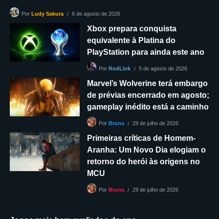
6 de agosto de 2026
Por
Ludy Sakura
Xbox prepara conquista
equivalente à Platina do
PlayStation para ainda este ano
5 de agosto de 2026
Por
RodLink
Marvel’s Wolverine terá embargo
de prévias encerrado em agosto;
gameplay inédito está a caminho
29 de julho de 2026
Por
Bruna
Primeiras críticas de Homem-
Aranha: Um Novo Dia elogiam o
retorno do herói às origens no
MCU
29 de julho de 2026
Por
Bruna