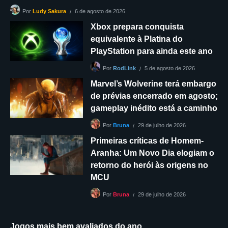
6 de agosto de 2026
Por
Ludy Sakura
Xbox prepara conquista
equivalente à Platina do
PlayStation para ainda este ano
5 de agosto de 2026
Por
RodLink
Marvel’s Wolverine terá embargo
de prévias encerrado em agosto;
gameplay inédito está a caminho
29 de julho de 2026
Por
Bruna
Primeiras críticas de Homem-
Aranha: Um Novo Dia elogiam o
retorno do herói às origens no
MCU
29 de julho de 2026
Por
Bruna
Jogos mais bem avaliados do ano