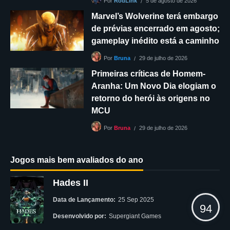
5 de agosto de 2026
Por
RodLink
Marvel’s Wolverine terá embargo
de prévias encerrado em agosto;
gameplay inédito está a caminho
29 de julho de 2026
Por
Bruna
Primeiras críticas de Homem-
Aranha: Um Novo Dia elogiam o
retorno do herói às origens no
MCU
29 de julho de 2026
Por
Bruna
Jogos mais bem avaliados do ano
Hades II
Data de Lançamento:
25 Sep 2025
94
Desenvolvido por:
Supergiant Games