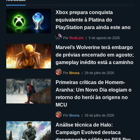
Xbox prepara conquista
equivalente à Platina do
PlayStation para ainda este ano
5 de agosto de 2026
Por
RodLink
Marvel’s Wolverine terá embargo
de prévias encerrado em agosto;
gameplay inédito está a caminho
29 de julho de 2026
Por
Bruna
Primeiras críticas de Homem-
Aranha: Um Novo Dia elogiam o
retorno do herói às origens no
MCU
29 de julho de 2026
Por
Bruna
Análise técnica de Halo:
Campaign Evolved destaca
desempenho sólido no PS5 Pro,