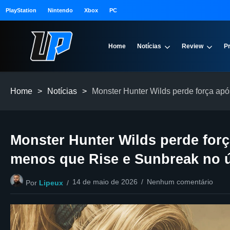
PlayStation
Nintendo
Xbox
PC
Home
Notícias
Review
P
Home
>
Notícias
>
Monster Hunter Wilds perde força apó
Monster Hunter Wilds perde forç
menos que Rise e Sunbreak no úl
14 de maio de 2026
Nenhum comentário
Por
Lipeux