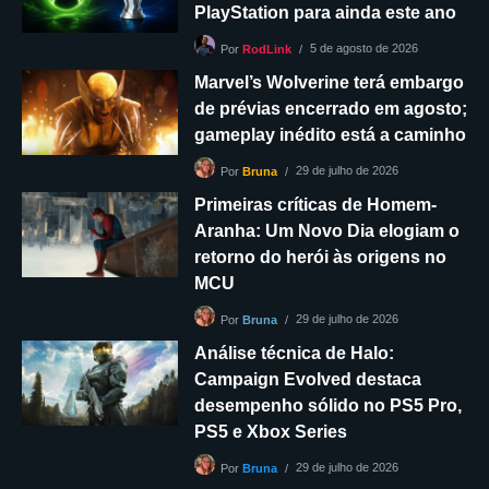
PlayStation para ainda este ano
5 de agosto de 2026
Por
RodLink
Marvel’s Wolverine terá embargo
de prévias encerrado em agosto;
gameplay inédito está a caminho
29 de julho de 2026
Por
Bruna
Primeiras críticas de Homem-
Aranha: Um Novo Dia elogiam o
retorno do herói às origens no
MCU
29 de julho de 2026
Por
Bruna
Análise técnica de Halo:
Campaign Evolved destaca
desempenho sólido no PS5 Pro,
PS5 e Xbox Series
29 de julho de 2026
Por
Bruna