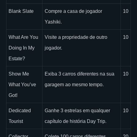
Blank Slate
Compre a casa de jogador
10
Yashiki.
What Are You
Visite a propriedade de outro
10
Doing In My
jogador.
Estate?
Show Me
Exiba 3 carros diferentes na sua
10
What You’ve
garagem ao mesmo tempo.
Got!
Dedicated
Ganhe 3 estrelas em qualquer
10
Tourist
capítulo de história Day Trip.
Collector
Colete 100 carros diferentes.
20