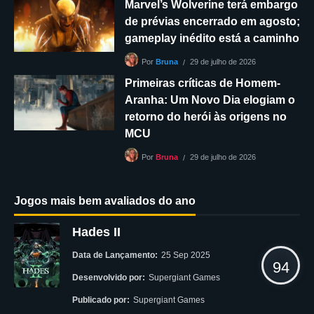
Marvel’s Wolverine terá embargo
de prévias encerrado em agosto;
gameplay inédito está a caminho
29 de julho de 2026
Por
Bruna
Primeiras críticas de Homem-
Aranha: Um Novo Dia elogiam o
retorno do herói às origens no
MCU
29 de julho de 2026
Por
Bruna
Jogos mais bem avaliados do ano
Hades II
Data de Lançamento:
25 Sep 2025
94
Desenvolvido por:
Supergiant Games
Publicado por:
Supergiant Games