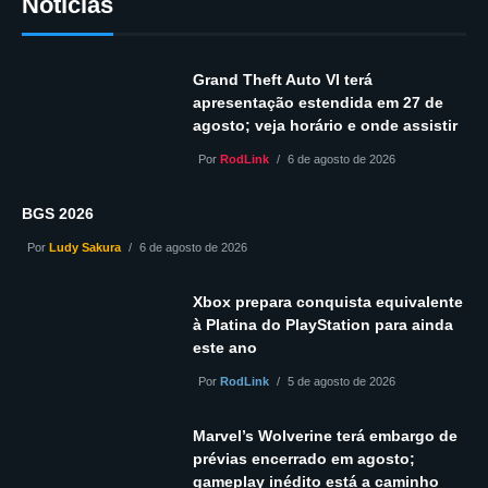
Notícias
Grand Theft Auto VI terá
apresentação estendida em 27 de
agosto; veja horário e onde assistir
Por
RodLink
6 de agosto de 2026
BGS 2026
Por
Ludy Sakura
6 de agosto de 2026
Xbox prepara conquista equivalente
à Platina do PlayStation para ainda
este ano
Por
RodLink
5 de agosto de 2026
Marvel’s Wolverine terá embargo de
prévias encerrado em agosto;
gameplay inédito está a caminho