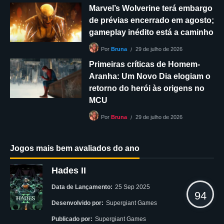
Marvel’s Wolverine terá embargo
de prévias encerrado em agosto;
gameplay inédito está a caminho
29 de julho de 2026
Por
Bruna
Primeiras críticas de Homem-
Aranha: Um Novo Dia elogiam o
retorno do herói às origens no
MCU
29 de julho de 2026
Por
Bruna
Jogos mais bem avaliados do ano
Hades II
Data de Lançamento:
25 Sep 2025
94
Desenvolvido por:
Supergiant Games
Publicado por:
Supergiant Games