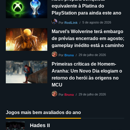
equivalente à Platina do
PlayStation para ainda este ano
5 de agosto de 2026
Por
RodLink
Marvel’s Wolverine terá embargo
de prévias encerrado em agosto;
gameplay inédito está a caminho
29 de julho de 2026
Por
Bruna
Primeiras críticas de Homem-
Aranha: Um Novo Dia elogiam o
retorno do herói às origens no
MCU
29 de julho de 2026
Por
Bruna
Jogos mais bem avaliados do ano
Hades II