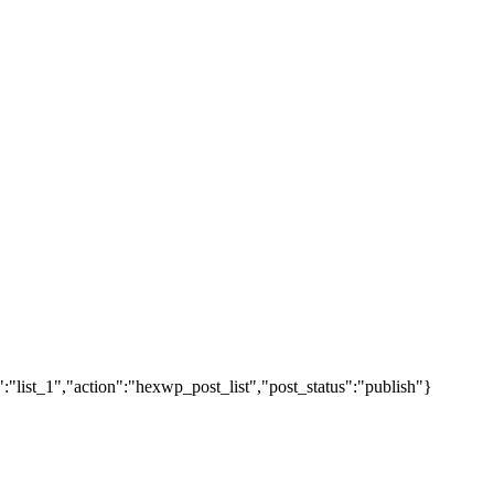
"list_1","action":"hexwp_post_list","post_status":"publish"}