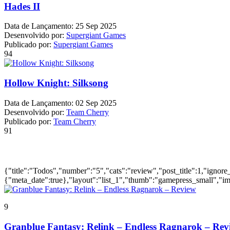
Hades II
Data de Lançamento:
25 Sep 2025
Desenvolvido por:
Supergiant Games
Publicado por:
Supergiant Games
94
Hollow Knight: Silksong
Data de Lançamento:
02 Sep 2025
Desenvolvido por:
Team Cherry
Publicado por:
Team Cherry
91
Ultimas Reviews
{"title":"Todos","number":"5","cats":"review","post_title":1,"ignore
{"meta_date":true},"layout":"list_1","thumb":"gamepress_small","ima
9
Granblue Fantasy: Relink – Endless Ragnarok – Rev