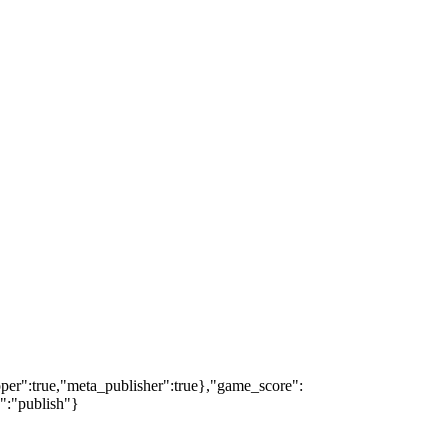
oper":true,"meta_publisher":true},"game_score":
s":"publish"}