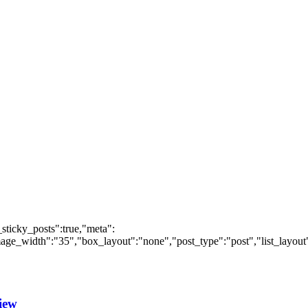
_sticky_posts":true,"meta":
ge_width":"35","box_layout":"none","post_type":"post","list_layout":
iew