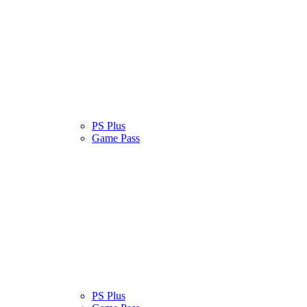
atinas
Serviços
PS Plus
Cultura Pop
Game Pass
atinas
Serviços
PS Plus
Cultura Pop