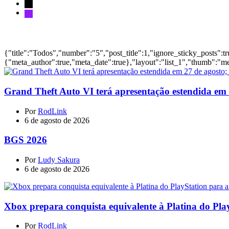
Notícias
{"title":"Todos","number":"5","post_title":1,"ignore_sticky_posts":t
{"meta_author":true,"meta_date":true},"layout":"list_1","thumb":"me
Grand Theft Auto VI terá apresentação estendida em 27
Por
RodLink
6 de agosto de 2026
BGS 2026
Por
Ludy Sakura
6 de agosto de 2026
Xbox prepara conquista equivalente à Platina do Pla
Por
RodLink