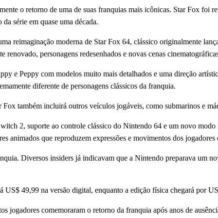
mente o retorno de uma de suas franquias mais icônicas. Star Fox foi 
to da série em quase uma década.
ma reimaginação moderna de Star Fox 64, clássico originalmente lança
ente renovado, personagens redesenhados e novas cenas cinematográfic
py e Peppy com modelos muito mais detalhados e uma direção artística
remamente diferente de personagens clássicos da franquia.
r Fox também incluirá outros veículos jogáveis, como submarinos e máq
Switch 2, suporte ao controle clássico do Nintendo 64 e um novo modo 
tares animados que reproduzem expressões e movimentos dos jogadores
nquia. Diversos insiders já indicavam que a Nintendo preparava um n
á US$ 49,99 na versão digital, enquanto a edição física chegará por 
itos jogadores comemoraram o retorno da franquia após anos de ausênc