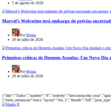
5 de agosto de 2026
Marvel’s Wolverine terá embargo de prévias encerrad
Por
Bruna
29 de julho de 2026
Primeiras críticas de Homem-Aranha: Um Novo Dia e
Por
Bruna
29 de julho de 2026
Jogos mais bem avaliados do ano
{"title":"Todos","number":"8","orderby":"best-metacritic-year","ig
{"meta_metascore":true},"layout":"list_1","thumb":"full","post_type"