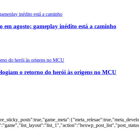
o em agosto; gameplay inédito está a caminho
logiam o retorno do herói às origens no MCU
nore_sticky_posts":true,"game_meta":{"meta_relesae":true,"meta_devel
:"game","list_layout":"list_1","action":"hexwp_post_list","post_statu