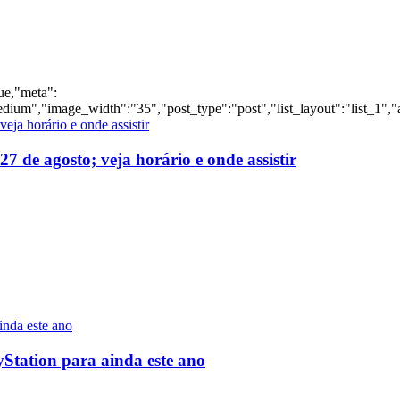
rue,"meta":
dium","image_width":"35","post_type":"post","list_layout":"list_1","
 de agosto; veja horário e onde assistir
yStation para ainda este ano