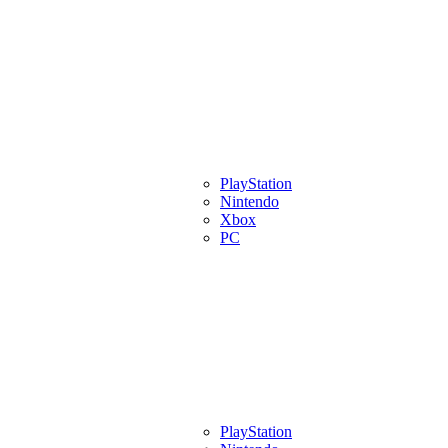
eview
Artigos
Lançamentos
PlayStation
Videos
Eventos
Indies
Pl
Nintendo
Xbox
PC
eview
Artigos
Lançamentos
PlayStation
Videos
Eventos
Indies
Pl