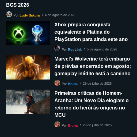
BGS 2026
6 de agosto de 2026
Por
Ludy Sakura
Xbox prepara conquista
equivalente à Platina do
PlayStation para ainda este ano
5 de agosto de 2026
Por
RodLink
Marvel’s Wolverine terá embargo
de prévias encerrado em agosto;
gameplay inédito está a caminho
29 de julho de 2026
Por
Bruna
Primeiras críticas de Homem-
Aranha: Um Novo Dia elogiam o
retorno do herói às origens no
MCU
29 de julho de 2026
Por
Bruna