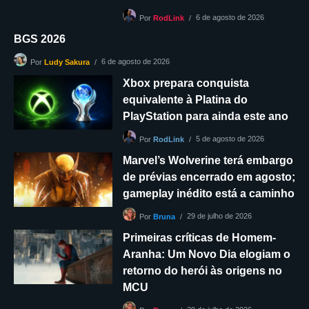
6 de agosto de 2026
Por
RodLink
BGS 2026
6 de agosto de 2026
Por
Ludy Sakura
Xbox prepara conquista
equivalente à Platina do
PlayStation para ainda este ano
5 de agosto de 2026
Por
RodLink
Marvel’s Wolverine terá embargo
de prévias encerrado em agosto;
gameplay inédito está a caminho
29 de julho de 2026
Por
Bruna
Primeiras críticas de Homem-
Aranha: Um Novo Dia elogiam o
retorno do herói às origens no
MCU