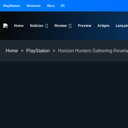
PlayStation
Nintendo
Xbox
PC
Home
Notícias
Review
Preview
Artigos
Lançam
Home
>
PlayStation
>
Horizon Hunters Gathering Revel