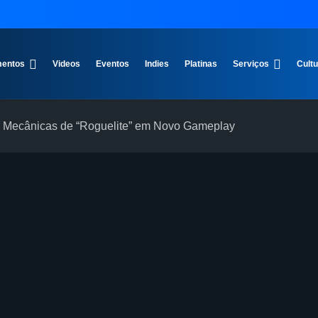
entos
Videos
Eventos
Indies
Platinas
Serviços
Cult
a Mecânicas de “Roguelite” em Novo Gameplay