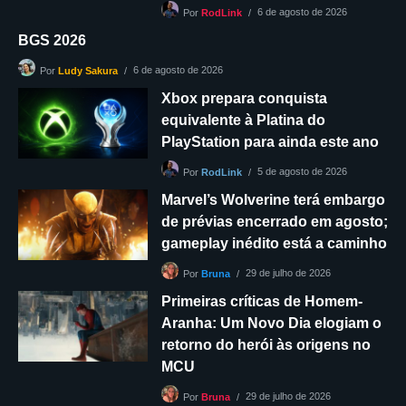
6 de agosto de 2026
Por
RodLink
BGS 2026
6 de agosto de 2026
Por
Ludy Sakura
Xbox prepara conquista
equivalente à Platina do
PlayStation para ainda este ano
5 de agosto de 2026
Por
RodLink
Marvel’s Wolverine terá embargo
de prévias encerrado em agosto;
gameplay inédito está a caminho
29 de julho de 2026
Por
Bruna
Primeiras críticas de Homem-
Aranha: Um Novo Dia elogiam o
retorno do herói às origens no
MCU
29 de julho de 2026
Por
Bruna