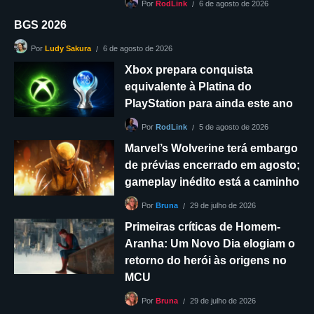
6 de agosto de 2026
Por
RodLink
BGS 2026
6 de agosto de 2026
Por
Ludy Sakura
Xbox prepara conquista
equivalente à Platina do
PlayStation para ainda este ano
5 de agosto de 2026
Por
RodLink
Marvel’s Wolverine terá embargo
de prévias encerrado em agosto;
gameplay inédito está a caminho
29 de julho de 2026
Por
Bruna
Primeiras críticas de Homem-
Aranha: Um Novo Dia elogiam o
retorno do herói às origens no
MCU
29 de julho de 2026
Por
Bruna