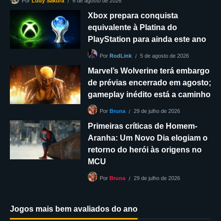
6 de agosto de 2026
Por
Ludy Sakura
Xbox prepara conquista
equivalente à Platina do
PlayStation para ainda este ano
5 de agosto de 2026
Por
RodLink
Marvel’s Wolverine terá embargo
de prévias encerrado em agosto;
gameplay inédito está a caminho
29 de julho de 2026
Por
Bruna
Primeiras críticas de Homem-
Aranha: Um Novo Dia elogiam o
retorno do herói às origens no
MCU
29 de julho de 2026
Por
Bruna
Jogos mais bem avaliados do ano