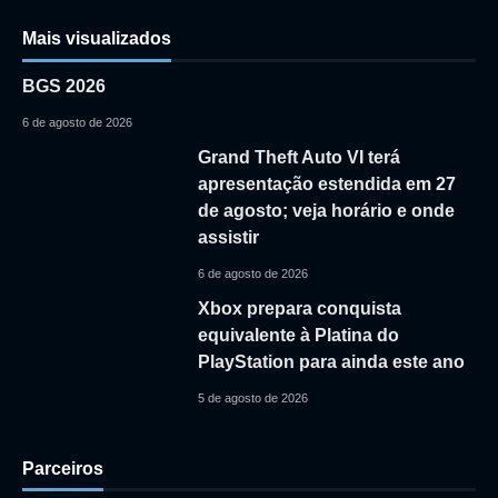
Mais visualizados
BGS 2026
6 de agosto de 2026
Grand Theft Auto VI terá
apresentação estendida em 27
de agosto; veja horário e onde
assistir
6 de agosto de 2026
Xbox prepara conquista
equivalente à Platina do
PlayStation para ainda este ano
5 de agosto de 2026
Parceiros