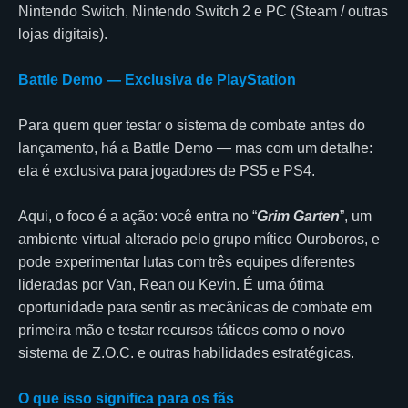
Nintendo Switch, Nintendo Switch 2 e PC (Steam / outras
lojas digitais).
Battle Demo — Exclusiva de PlayStation
Para quem quer testar o sistema de combate antes do
lançamento, há a Battle Demo — mas com um detalhe:
ela é exclusiva para jogadores de PS5 e PS4.
Aqui, o foco é a ação: você entra no “
Grim Garten
”, um
ambiente virtual alterado pelo grupo mítico Ouroboros, e
pode experimentar lutas com três equipes diferentes
lideradas por Van, Rean ou Kevin. É uma ótima
oportunidade para sentir as mecânicas de combate em
primeira mão e testar recursos táticos como o novo
sistema de Z.O.C. e outras habilidades estratégicas.
O que isso significa para os fãs