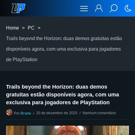
Home
>
PC
>
Trails beyond the Horizon: duas demos gratuitas estão
disponíveis agora, com uma exclusiva para jogadores
de PlayStation
Trails beyond the Horizon: duas demos
gratuitas estão disponíveis agora, com uma
exclusiva para jogadores de PlayStation
20 de dezembro de 2025
Nenhum comentário
Por
Bruna