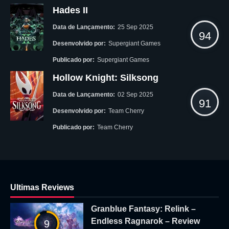
Hades II
Data de Lançamento:
25 Sep 2025
94
Desenvolvido por:
Supergiant Games
Publicado por:
Supergiant Games
Hollow Knight: Silksong
Data de Lançamento:
02 Sep 2025
91
Desenvolvido por:
Team Cherry
Publicado por:
Team Cherry
Ultimas Reviews
Granblue Fantasy: Relink –
Endless Ragnarok – Review
9