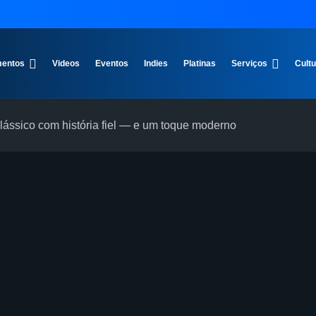
entos
Videos
Eventos
Indies
Platinas
Serviços
Cult
 clássico com história fiel — e um toque moderno