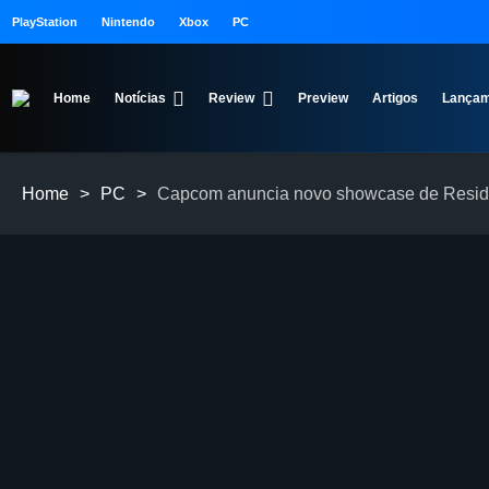
PlayStation
Nintendo
Xbox
PC
Home
Notícias
Review
Preview
Artigos
Lançam
Home
>
PC
>
Capcom anuncia novo showcase de Reside