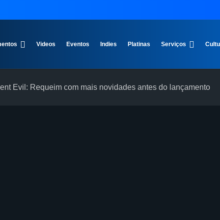
entos
Videos
Eventos
Indies
Platinas
Serviços
Cult
nt Evil: Requeim com mais novidades antes do lançamento