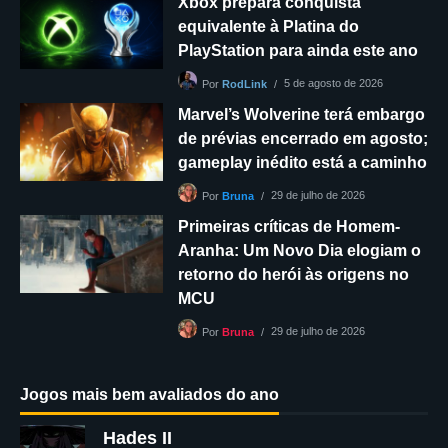
Xbox prepara conquista
equivalente à Platina do
PlayStation para ainda este ano
5 de agosto de 2026
Por
RodLink
Marvel’s Wolverine terá embargo
de prévias encerrado em agosto;
gameplay inédito está a caminho
29 de julho de 2026
Por
Bruna
Primeiras críticas de Homem-
Aranha: Um Novo Dia elogiam o
retorno do herói às origens no
MCU
29 de julho de 2026
Por
Bruna
Jogos mais bem avaliados do ano
Hades II