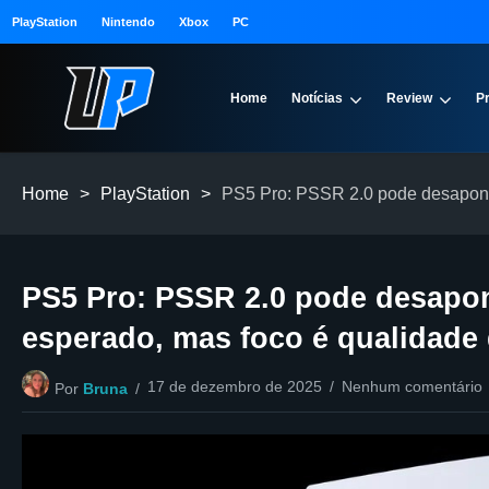
PlayStation
Nintendo
Xbox
PC
Home
Notícias
Review
P
Home
>
PlayStation
>
PS5 Pro: PSSR 2.0 pode desaponta
PS5 Pro: PSSR 2.0 pode desapont
esperado, mas foco é qualidade
17 de dezembro de 2025
Nenhum comentário
Por
Bruna