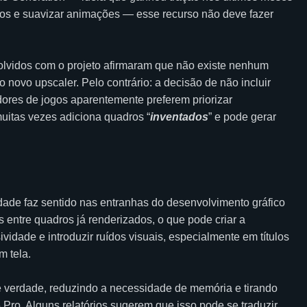
ros e suavizar animações — esse recurso não deve fazer
lvidos com o projeto afirmaram que não existe nenhum
 novo upscaler. Pelo contrário: a decisão de não incluir
dores de jogos aparentemente preferem priorizar
muitas vezes adiciona quadros “
inventados
” e pode gerar
lidade faz sentido nas entranhas do desenvolvimento gráfico
 entre quadros já renderizados, o que pode criar a
idade e introduzir ruídos visuais, especialmente em títulos
m tela.
e verdade, reduzindo a necessidade de memória e tirando
ro. Alguns relatórios sugerem que isso pode se traduzir