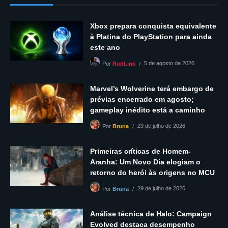
Xbox prepara conquista equivalente
à Platina do PlayStation para ainda
este ano
5 de agosto de 2026
Por
RodLink
Marvel’s Wolverine terá embargo de
prévias encerrado em agosto;
gameplay inédito está a caminho
29 de julho de 2026
Por
Bruna
Primeiras críticas de Homem-
Aranha: Um Novo Dia elogiam o
retorno do herói às origens no MCU
29 de julho de 2026
Por
Bruna
Análise técnica de Halo: Campaign
Evolved destaca desempenho