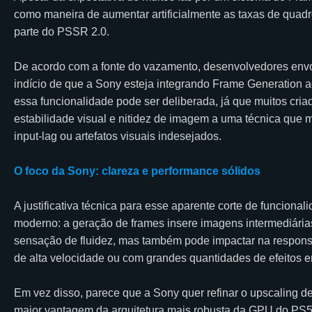
como maneira de aumentar artificialmente as taxas de quad
parte do PSSR 2.0.
De acordo com a fonte do vazamento, desenvolvedores envo
indício de que a Sony esteja integrando Frame Generation ao
essa funcionalidade pode ser deliberada, já que muitos cria
estabilidade visual e nitidez de imagem a uma técnica que 
input-lag ou artefatos visuais indesejados.
O foco da Sony: clareza e performance sólidos
A justificativa técnica para esse aparente corte de funciona
moderno: a geração de frames insere imagens intermediárias
sensação de fluidez, mas também pode impactar na responsiv
de alta velocidade ou com grandes quantidades de efeitos e
Em vez disso, parece que a Sony quer refinar o upscaling d
maior vantagem da arquitetura mais robusta da GPU do PS5 P