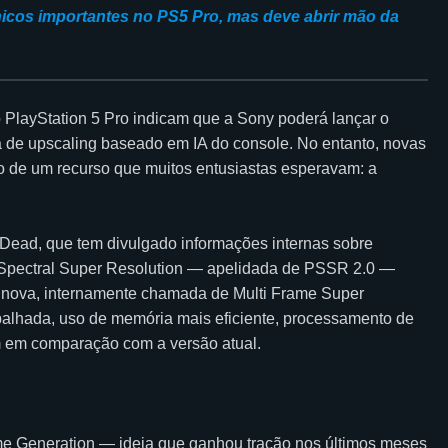
icos importantes no PS5 Pro, mas deve abrir mão da
 PlayStation 5 Pro indicam que a Sony poderá lançar o
 de upscaling baseado em IA do console. No entanto, novas
o de um recurso que muitos entusiastas esperavam: a
Dead, que tem divulgado informações internas sobre
n Spectral Super Resolution — apelidada de PSSR 2.0 —
 nova, internamente chamada de Multi Frame Super
abalhada, uso de memória mais eficiente, processamento de
m em comparação com a versão atual.
me Generation — ideia que ganhou tração nos últimos meses