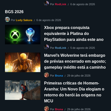
6 de agosto de 2026
Por
RodLink
BGS 2026
6 de agosto de 2026
Por
Ludy Sakura
Xbox prepara conquista
equivalente à Platina do
PlayStation para ainda este ano
5 de agosto de 2026
Por
RodLink
Marvel’s Wolverine terá embargo
de prévias encerrado em agosto;
gameplay inédito está a caminho
29 de julho de 2026
Por
Bruna
Primeiras críticas de Homem-
Aranha: Um Novo Dia elogiam o
retorno do herói às origens no
MCU
29 de julho de 2026
Por
Bruna