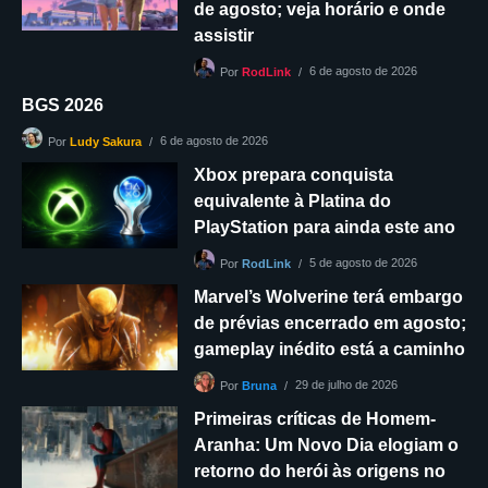
de agosto; veja horário e onde
assistir
6 de agosto de 2026
Por
RodLink
BGS 2026
6 de agosto de 2026
Por
Ludy Sakura
Xbox prepara conquista
equivalente à Platina do
PlayStation para ainda este ano
5 de agosto de 2026
Por
RodLink
Marvel’s Wolverine terá embargo
de prévias encerrado em agosto;
gameplay inédito está a caminho
29 de julho de 2026
Por
Bruna
Primeiras críticas de Homem-
Aranha: Um Novo Dia elogiam o
retorno do herói às origens no