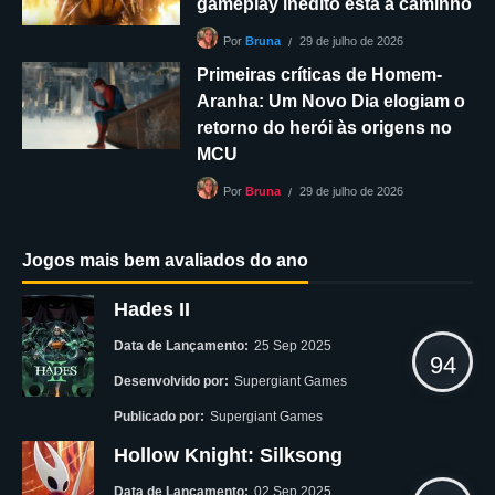
gameplay inédito está a caminho
29 de julho de 2026
Por
Bruna
Primeiras críticas de Homem-
Aranha: Um Novo Dia elogiam o
retorno do herói às origens no
MCU
29 de julho de 2026
Por
Bruna
Jogos mais bem avaliados do ano
Hades II
Data de Lançamento:
25 Sep 2025
94
Desenvolvido por:
Supergiant Games
Publicado por:
Supergiant Games
Hollow Knight: Silksong
Data de Lançamento:
02 Sep 2025