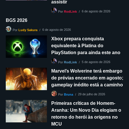
assistir
6 de agosto de 2026
Por
RodLink
BGS 2026
6 de agosto de 2026
Por
Ludy Sakura
Xbox prepara conquista
equivalente à Platina do
PlayStation para ainda este ano
5 de agosto de 2026
Por
RodLink
Marvel’s Wolverine terá embargo
de prévias encerrado em agosto;
gameplay inédito está a caminho
29 de julho de 2026
Por
Bruna
Primeiras críticas de Homem-
Aranha: Um Novo Dia elogiam o
retorno do herói às origens no
MCU