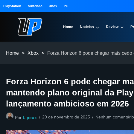
PlayStation
Nintendo
Xbox
PC
Home
Notícias
Review
P
Home
>
Xbox
>
Forza Horizon 6 pode chegar mais cedo
Forza Horizon 6 pode chegar ma
mantendo plano original da Pla
lançamento ambicioso em 2026
29 de novembro de 2025
Nenhum comentário
Por
Lipeux