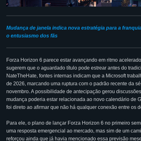
Mudança de janela indica nova estratégia para a franqu
o entusiasmo dos fãs
Forza Horizon 6 parece estar avançando em ritmo acelerad
sugerem que o aguardado título pode estrear antes do tradic
NateTheHate, fontes internas indicam que a Microsoft trab
de 2026, marcando uma ruptura com o padrão recente da sér
novembro. A possibilidade de antecipação gerou discussõe
mudança poderia estar relacionada ao novo calendário de G
foi direto ao afirmar que não há qualquer conexão entre os 
Para ele, o plano de lançar Forza Horizon 6 no primeiro seme
uma resposta emergencial ao mercado, mas sim de um cam
reforçou ainda que já havia mencionado essa previsão mes