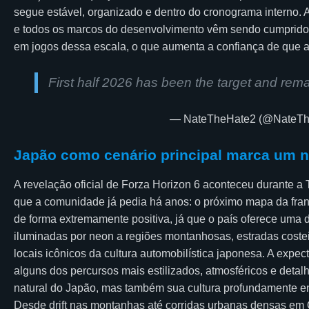
segue estável, organizado e dentro do cronograma interno. A
e todos os marcos do desenvolvimento vêm sendo cumpridos
em jogos dessa escala, o que aumenta a confiança de que a
First half 2026 has been the target and rem
— NateTheHate2 (@NateT
Japão como cenário principal marca um n
A revelação oficial de Forza Horizon 6 aconteceu durante 
que a comunidade já pedia há anos: o próximo mapa da fran
de forma extremamente positiva, já que o país oferece uma d
iluminadas por neon a regiões montanhosas, estradas costeir
locais icônicos da cultura automobilística japonesa. A expec
alguns dos percursos mais estilizados, atmosféricos e detal
natural do Japão, mas também sua cultura profundamente en
Desde drift nas montanhas até corridas urbanas densas em 