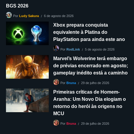
BGS 2026
6 de agosto de 2026
Por
Ludy Sakura
Xbox prepara conquista
equivalente à Platina do
PlayStation para ainda este ano
5 de agosto de 2026
Por
RodLink
Marvel’s Wolverine terá embargo
de prévias encerrado em agosto;
gameplay inédito está a caminho
29 de julho de 2026
Por
Bruna
Primeiras críticas de Homem-
Aranha: Um Novo Dia elogiam o
retorno do herói às origens no
MCU
29 de julho de 2026
Por
Bruna