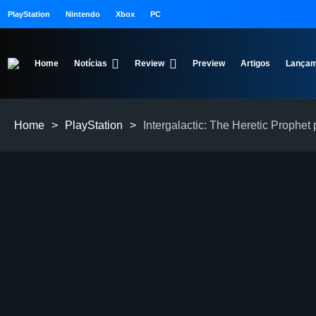
PlayStation
Nintendo
Xbox
PC
Home
Notícias
Review
Preview
Artigos
Lançam
Home
>
PlayStation
>
Intergalactic: The Heretic Prophet