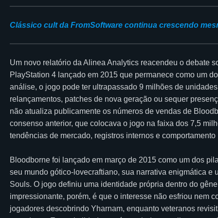
Clássico cult da FromSoftware continua crescendo mes
Um novo relatório da Alinea Analytics reacendeu o debate s
PlayStation 4 lançado em 2015 que permanece como um dos
análise, o jogo pode ter ultrapassado 9 milhões de unidade
relançamentos, patches de nova geração ou sequer presença 
não atualiza publicamente os números de vendas de Blood
consenso anterior, que colocava o jogo na faixa dos 7,5 mil
tendências de mercado, registros internos e comportamen
Bloodborne foi lançado em março de 2015 como um dos pilar
seu mundo gótico-lovecraftiano, sua narrativa enigmática e
Souls. O jogo definiu uma identidade própria dentro do gênero
impressionante, porém, é que o interesse não esfriou nem co
jogadores descobrindo Yharnam, enquanto veteranos revisit