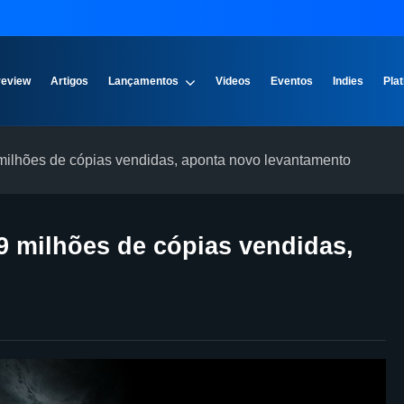
review
Artigos
Lançamentos
Videos
Eventos
Indies
Plat
milhões de cópias vendidas, aponta novo levantamento
9 milhões de cópias vendidas,