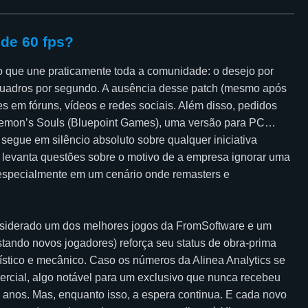
 de 60 fps?
o que une praticamente toda a comunidade: o desejo por
 quadros por segundo. A ausência desse patch (mesmo após
s em fóruns, vídeos e redes sociais. Além disso, pedidos
 Demon’s Souls (Bluepoint Games), uma versão para PC…
egue em silêncio absoluto sobre qualquer iniciativa
 e levanta questões sobre o motivo de a empresa ignorar uma
, especialmente em um cenário onde remasters e
nsiderado um dos melhores jogos da FromSoftware e um
tando novos jogadores) reforça seu status de obra-prima
tístico e mecânico. Caso os números da Alinea Analytics se
rcial, algo notável para um exclusivo que nunca recebeu
 anos. Mas, enquanto isso, a espera continua. E cada novo