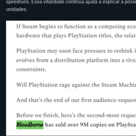
speedruns. Essa vitalidade contínua ajuda a explicar a poss
unidades.