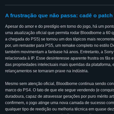
A frustração que não passa: cadê o patch
Apesar do amor e do prestígio em torno do jogo, há um pont
uma atualização oficial que permita rodar Bloodborne a 60
a chegada do PS5) se tornou um dos tópicos mais recorrente
por, um remaster para PS5, um remake completo no estilo
também movimentam a fanbase há anos. Entretanto, a Sony s
relacionada à IP. Esse desinteresse aparente frustra os fãs
das propriedades intelectuais mais queridas da plataforma
relançamentos se tornaram praxe na indústria.
Mesmo sem atenção oficial, Bloodborne continua sendo co
marco do PS4. O fato de que ele segue vendendo (e conquis
duradoura, capaz de atravessar gerações por puro mérito ar
confirmem, o jogo atinge uma nova camada de sucesso come
qualquer tipo de reedição ou melhoria técnica em quase dez