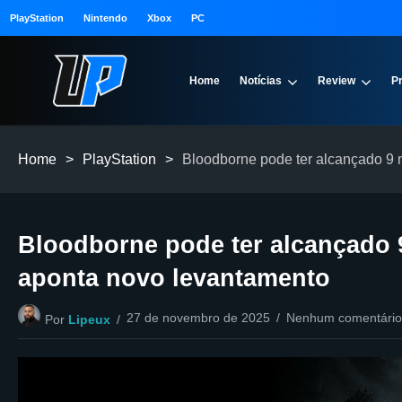
PlayStation
Nintendo
Xbox
PC
Home
Notícias
Review
P
Home
>
PlayStation
>
Bloodborne pode ter alcançado 9 
Bloodborne pode ter alcançado 
aponta novo levantamento
27 de novembro de 2025
Nenhum comentário
Por
Lipeux