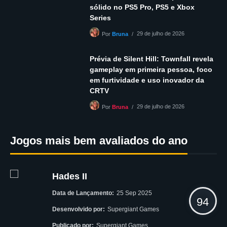
sólido no PS5 Pro, PS5 e Xbox
Series
29 de julho de 2026
Por
Bruna
Prévia de Silent Hill: Townfall revela
gameplay em primeira pessoa, foco
em furtividade e uso inovador da
CRTV
29 de julho de 2026
Por
Bruna
Jogos mais bem avaliados do ano
Hades II
Data de Lançamento:
25 Sep 2025
94
Desenvolvido por:
Supergiant Games
Publicado por:
Supergiant Games