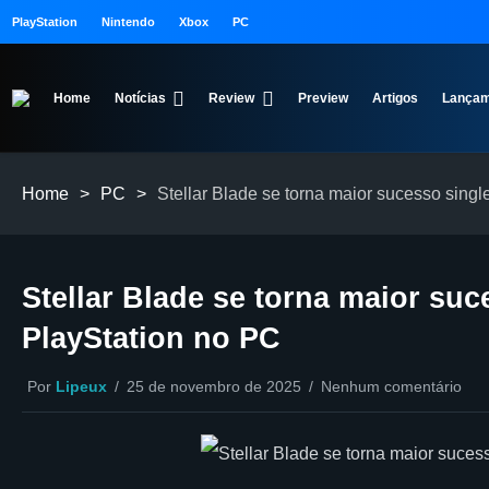
PlayStation
Nintendo
Xbox
PC
Home
Notícias
Review
Preview
Artigos
Lançam
Home
>
PC
>
Stellar Blade se torna maior sucesso singl
Stellar Blade se torna maior suc
PlayStation no PC
Por
Lipeux
25 de novembro de 2025
Nenhum comentário