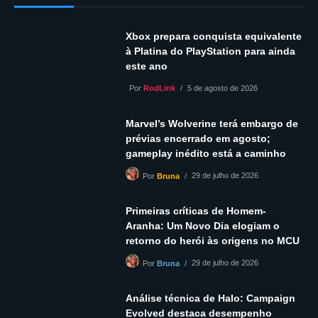
Xbox prepara conquista equivalente
à Platina do PlayStation para ainda
este ano
Por
RodLink
5 de agosto de 2026
Marvel’s Wolverine terá embargo de
prévias encerrado em agosto;
gameplay inédito está a caminho
29 de julho de 2026
Por
Bruna
Primeiras críticas de Homem-
Aranha: Um Novo Dia elogiam o
retorno do herói às origens no MCU
29 de julho de 2026
Por
Bruna
Análise técnica de Halo: Campaign
Evolved destaca desempenho