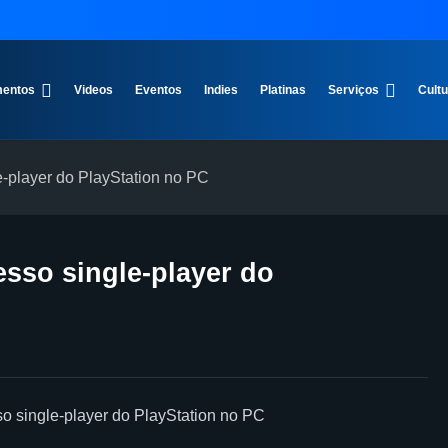
entos
Videos
Eventos
Indies
Platinas
Serviços
Cult
e-player do PlayStation no PC
esso single-player do