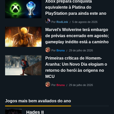
Xbox prepara conquista
equivalente à Platina do
PlayStation para ainda este ano
5 de agosto de 2026
Por
RodLink
Marvel’s Wolverine terá embargo
de prévias encerrado em agosto;
gameplay inédito está a caminho
29 de julho de 2026
Por
Bruna
Primeiras críticas de Homem-
Aranha: Um Novo Dia elogiam o
retorno do herói às origens no
MCU
29 de julho de 2026
Por
Bruna
Jogos mais bem avaliados do ano
Hades II