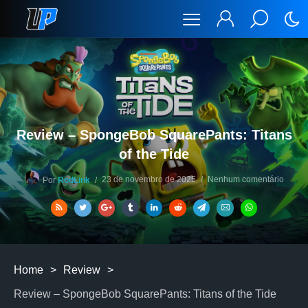
Review – SpongeBob SquarePants: Titans
of the Tide
23 de novembro de 2025
Nenhum comentário
Por
RodLink
Home
>
Review
>
Review – SpongeBob SquarePants: Titans of the Tide