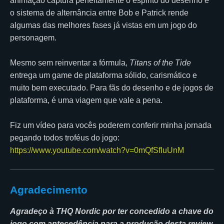
animação captura perfeitamente o espírito do desenho e
o sistema de alternância entre Bob e Patrick rende
algumas das melhores fases já vistas em um jogo do
personagem.
Mesmo sem reinventar a fórmula,
Titans of the Tide
entrega um game de plataforma sólido, carismático e
muito bem executado. Para fãs do desenho e de jogos de
plataforma, é uma viagem que vale a pena.
Fiz um vídeo para vocês poderem conferir minha jornada
pegando todos troféus do jogo:
https://www.youtube.com/watch?v=0mQfSfIuUnM
Agradecimento
Agradeço à THQ Nordic por ter concedido a chave do
jogo com antecedência para a produção desta review