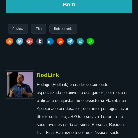
Bom
Review
Thq
Bob esponja
RodLink
Rodrigo (RodLink) é criador de conteúdo
especializado no universo dos games, com foco em
platinas e conquistas no ecossistema PlayStation.
Apaixonado por desafios, seu amor por jogos inclui
títulos souls-like, JRPGs e survival horror. Entre
seus favoritos estão as séries Persona, Resident
Evil, Final Fantasy e todos os clássicos souls