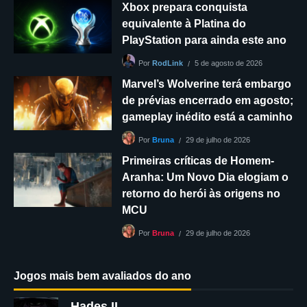
Xbox prepara conquista
equivalente à Platina do
PlayStation para ainda este ano
5 de agosto de 2026
Por
RodLink
Marvel’s Wolverine terá embargo
de prévias encerrado em agosto;
gameplay inédito está a caminho
29 de julho de 2026
Por
Bruna
Primeiras críticas de Homem-
Aranha: Um Novo Dia elogiam o
retorno do herói às origens no
MCU
29 de julho de 2026
Por
Bruna
Jogos mais bem avaliados do ano
Hades II