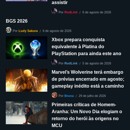
assistir
6 de agosto de 2026
Por
RodLink
BGS 2026
6 de agosto de 2026
Por
Ludy Sakura
Xbox prepara conquista
equivalente à Platina do
PlayStation para ainda este ano
5 de agosto de 2026
Por
RodLink
Marvel’s Wolverine terá embargo
de prévias encerrado em agosto;
gameplay inédito está a caminho
29 de julho de 2026
Por
Bruna
Primeiras críticas de Homem-
Aranha: Um Novo Dia elogiam o
retorno do herói às origens no
MCU