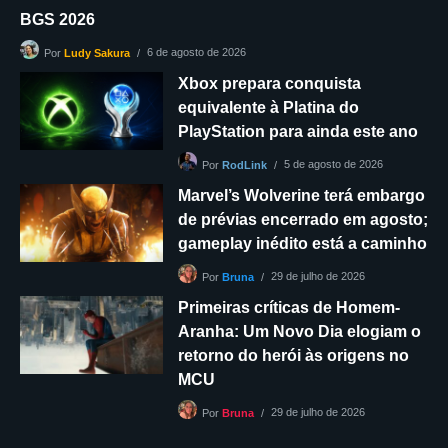
BGS 2026
6 de agosto de 2026
Por
Ludy Sakura
Xbox prepara conquista
equivalente à Platina do
PlayStation para ainda este ano
5 de agosto de 2026
Por
RodLink
Marvel’s Wolverine terá embargo
de prévias encerrado em agosto;
gameplay inédito está a caminho
29 de julho de 2026
Por
Bruna
Primeiras críticas de Homem-
Aranha: Um Novo Dia elogiam o
retorno do herói às origens no
MCU
29 de julho de 2026
Por
Bruna