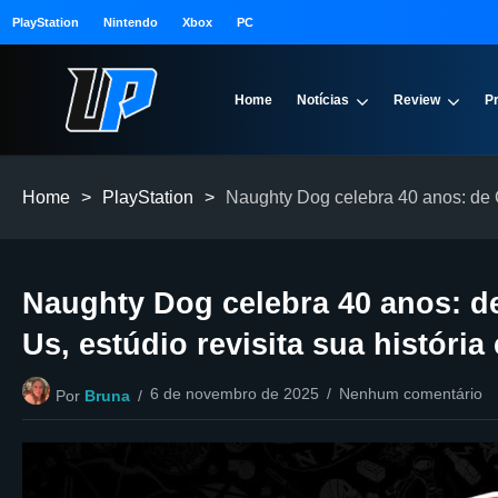
PlayStation
Nintendo
Xbox
PC
Home
Notícias
Review
P
Home
>
PlayStation
>
Naughty Dog celebra 40 anos: de Cr
Naughty Dog celebra 40 anos: de
Us, estúdio revisita sua história
6 de novembro de 2025
Nenhum comentário
Por
Bruna