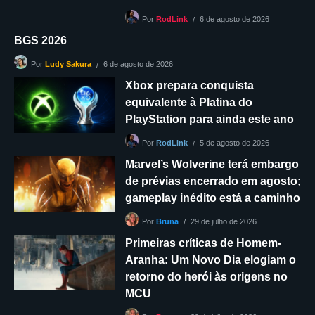
6 de agosto de 2026
Por
RodLink
BGS 2026
6 de agosto de 2026
Por
Ludy Sakura
Xbox prepara conquista
equivalente à Platina do
PlayStation para ainda este ano
5 de agosto de 2026
Por
RodLink
Marvel’s Wolverine terá embargo
de prévias encerrado em agosto;
gameplay inédito está a caminho
29 de julho de 2026
Por
Bruna
Primeiras críticas de Homem-
Aranha: Um Novo Dia elogiam o
retorno do herói às origens no
MCU