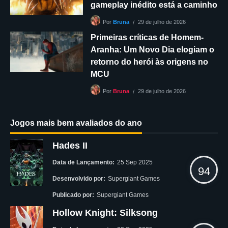
gameplay inédito está a caminho
29 de julho de 2026
Por
Bruna
Primeiras críticas de Homem-
Aranha: Um Novo Dia elogiam o
retorno do herói às origens no
MCU
29 de julho de 2026
Por
Bruna
Jogos mais bem avaliados do ano
Hades II
Data de Lançamento:
25 Sep 2025
94
Desenvolvido por:
Supergiant Games
Publicado por:
Supergiant Games
Hollow Knight: Silksong