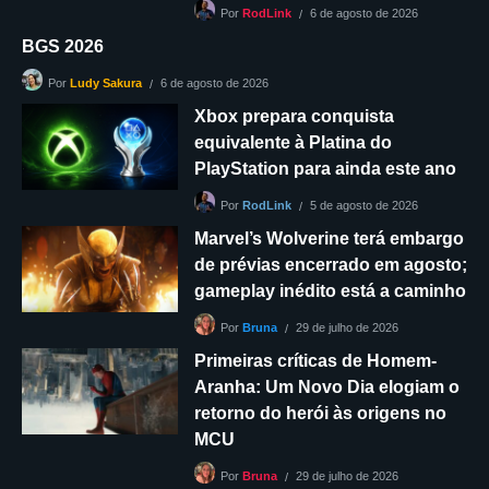
6 de agosto de 2026
Por
RodLink
BGS 2026
6 de agosto de 2026
Por
Ludy Sakura
Xbox prepara conquista
equivalente à Platina do
PlayStation para ainda este ano
5 de agosto de 2026
Por
RodLink
Marvel’s Wolverine terá embargo
de prévias encerrado em agosto;
gameplay inédito está a caminho
29 de julho de 2026
Por
Bruna
Primeiras críticas de Homem-
Aranha: Um Novo Dia elogiam o
retorno do herói às origens no
MCU
29 de julho de 2026
Por
Bruna