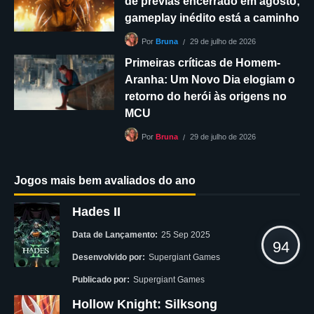
de prévias encerrado em agosto;
gameplay inédito está a caminho
29 de julho de 2026
Por
Bruna
Primeiras críticas de Homem-
Aranha: Um Novo Dia elogiam o
retorno do herói às origens no
MCU
29 de julho de 2026
Por
Bruna
Jogos mais bem avaliados do ano
Hades II
Data de Lançamento:
25 Sep 2025
94
Desenvolvido por:
Supergiant Games
Publicado por:
Supergiant Games
Hollow Knight: Silksong