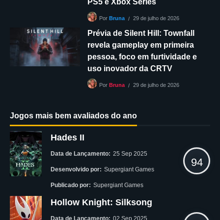
PS5 e Xbox Series
29 de julho de 2026
Por
Bruna
Prévia de Silent Hill: Townfall
revela gameplay em primeira
pessoa, foco em furtividade e
uso inovador da CRTV
29 de julho de 2026
Por
Bruna
Jogos mais bem avaliados do ano
Hades II
Data de Lançamento:
25 Sep 2025
94
Desenvolvido por:
Supergiant Games
Publicado por:
Supergiant Games
Hollow Knight: Silksong
Data de Lançamento:
02 Sep 2025