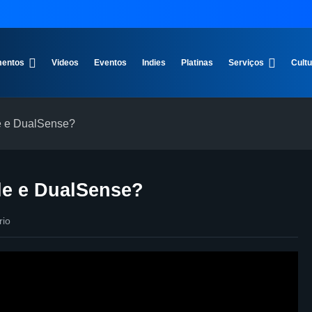
entos
Videos
Eventos
Indies
Platinas
Serviços
Cult
e e DualSense?
le e DualSense?
io