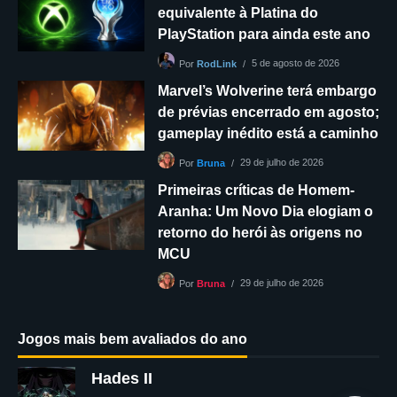
equivalente à Platina do
PlayStation para ainda este ano
5 de agosto de 2026
Por
RodLink
Marvel’s Wolverine terá embargo
de prévias encerrado em agosto;
gameplay inédito está a caminho
29 de julho de 2026
Por
Bruna
Primeiras críticas de Homem-
Aranha: Um Novo Dia elogiam o
retorno do herói às origens no
MCU
29 de julho de 2026
Por
Bruna
Jogos mais bem avaliados do ano
Hades II