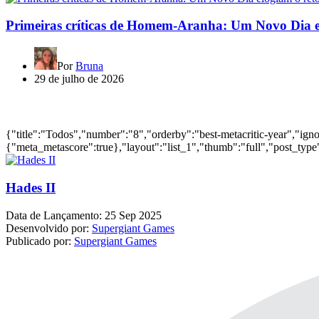
Primeiras críticas de Homem-Aranha: Um Novo Dia e
Por
Bruna
29 de julho de 2026
Jogos mais bem avaliados do ano
{"title":"Todos","number":"8","orderby":"best-metacritic-year","ig
{"meta_metascore":true},"layout":"list_1","thumb":"full","post_type"
Hades II
Data de Lançamento:
25 Sep 2025
Desenvolvido por:
Supergiant Games
Publicado por:
Supergiant Games