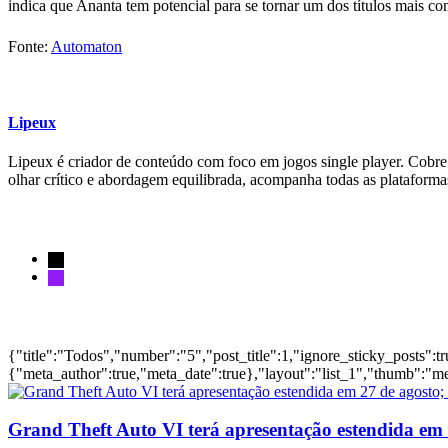
indica que Ananta tem potencial para se tornar um dos títulos mais
Fonte:
Automaton
Lipeux
Lipeux é criador de conteúdo com foco em jogos single player. Cobre a
olhar crítico e abordagem equilibrada, acompanha todas as plataform
Siga-nos
Notícias
{"title":"Todos","number":"5","post_title":1,"ignore_sticky_posts":t
{"meta_author":true,"meta_date":true},"layout":"list_1","thumb":"me
Grand Theft Auto VI terá apresentação estendida em 27