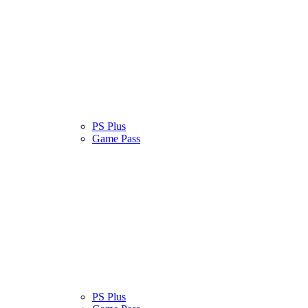
atinas
Serviços
PS Plus
Cultura Pop
Game Pass
atinas
Serviços
PS Plus
Cultura Pop