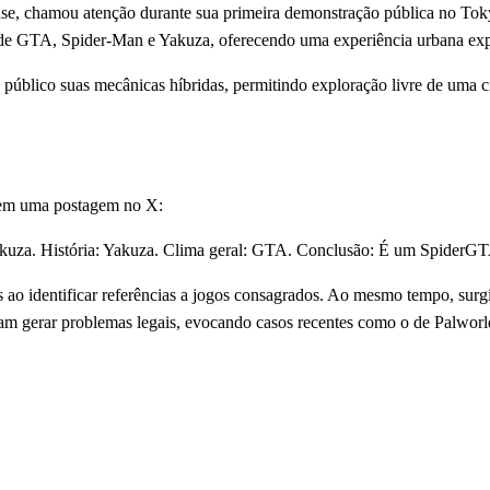
e, chamou atenção durante sua primeira demonstração pública no To
s de GTA, Spider-Man e Yakuza, oferecendo uma experiência urbana exp
blico suas mecânicas híbridas, permitindo exploração livre de uma cid
a em uma postagem no X:
Yakuza. História: Yakuza. Clima geral: GTA. Conclusão: É um SpiderG
 ao identificar referências a jogos consagrados. Ao mesmo tempo, surg
 gerar problemas legais, evocando casos recentes como o de Palworld, 