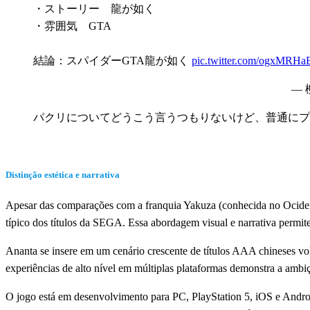
・ストーリー 龍が如く
・雰囲気 GTA
結論：スパイダーGTA龍が如く
pic.twitter.com/ogxMRHa
— 
パクリについてどうこう言うつもりないけど、普通にプ
Distinção estética e narrativa
Apesar das comparações com a franquia Yakuza (conhecida no Ociden
típico dos títulos da SEGA. Essa abordagem visual e narrativa permit
Ananta se insere em um cenário crescente de títulos AAA chineses v
experiências de alto nível em múltiplas plataformas demonstra a ambiç
O jogo está em desenvolvimento para PC, PlayStation 5, iOS e Androi