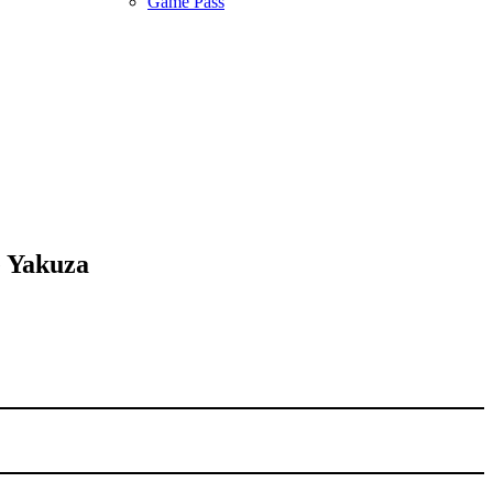
Game Pass
e Yakuza