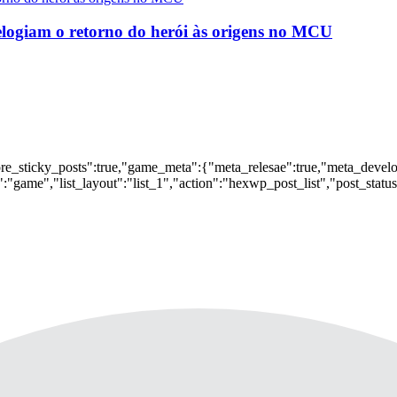
logiam o retorno do herói às origens no MCU
nore_sticky_posts":true,"game_meta":{"meta_relesae":true,"meta_devel
:"game","list_layout":"list_1","action":"hexwp_post_list","post_statu