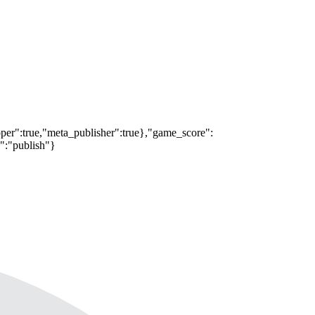
oper":true,"meta_publisher":true},"game_score":
s":"publish"}