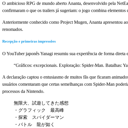
O ambicioso RPG de mundo aberto Ananta, desenvolvido pela NetEas
confirmaram o que os trailers já sugeriam: o jogo combina elemento
Anteriormente conhecido como Project Mugen, Ananta apresentou ao pú
renomados.
Recepção e primeiras impressões
O YouTuber japonês Yanagi resumiu sua experiência de forma diret
“Gráficos: excepcionais. Exploração: Spider-Man. Batalhas: 
A declaração captou o entusiasmo de muitos fãs que ficaram animados
usuários comentaram que certas semelhanças com Spider-Man poderiam
processos da Nintendo.
無限大、試遊してきた感想
・グラフィック 最高峰
・探索 スパイダーマン
・バトル 龍が如く