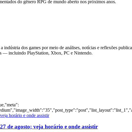
 comentados do gênero RPG de mundo aberto nos próximos anos.
 indústria dos games por meio de análises, notícias e reflexões public
as — incluindo PlayStation, Xbox, PC e Nintendo.
rue,"meta":
dium","image_width":"35","post_type":"post","list_layout":"list_1","
 de agosto; veja horário e onde assistir