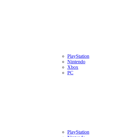
eview
Artigos
Lançamentos
PlayStation
Videos
Eventos
Indies
Pl
Nintendo
Xbox
PC
eview
Artigos
Lançamentos
PlayStation
Videos
Eventos
Indies
Pl