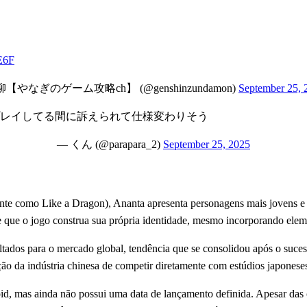
E6F
柳【やなぎのゲーム攻略ch】 (@genshinzundamon)
September 25, 
レイしてる間に訴えられて仕様変わりそう
— くん (@parapara_2)
September 25, 2025
te como Like a Dragon), Ananta apresenta personagens mais jovens e 
e que o jogo construa sua própria identidade, mesmo incorporando eleme
oltados para o mercado global, tendência que se consolidou após o s
ão da indústria chinesa de competir diretamente com estúdios japoneses
d, mas ainda não possui uma data de lançamento definida. Apesar das c