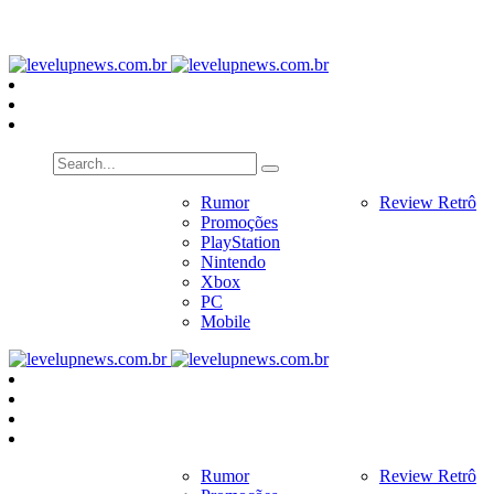
PlayStation
Nintendo
Xbox
PC
Home
Notícias
Rumor
Review
Review Retrô
Pr
Promoções
PlayStation
Nintendo
Xbox
PC
Mobile
Home
Notícias
Rumor
Review
Review Retrô
Pr